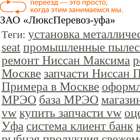
ЗАО «ЛюксПеревоз-уфа»
установка металличе
Теги:
seat
промышленные пыле
ремонт Ниссан Максима
р
Москве
запчасти Ниссан 
Примера в Москве
оформл
МРЭО
база МРЭО
магази
vw
купить запчасти vw
оц
Уфа
система клиент банк
рыбная продукция
свежем