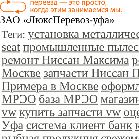
ЗАО «ЛюксПеревоз-уфа»
установка металличе
Теги:
seat
промышленные пыле
ремонт Ниссан Максима
р
Москве
запчасти Ниссан 
Примера в Москве
оформл
МРЭО
база МРЭО
магази
vw
купить запчасти vw
оц
Уфа
система клиент банк
рыбная продукция
свежем